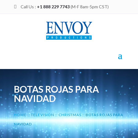
Call Us :
+1 888 229 7743
(M-F 8am-5pm CST)

BOTAS ROJAS PARA
NAVIDAD
HOME
::
TELEVISION
::
CHRISTMAS
::
BOTAS ROJAS PARA
NAVIDAD