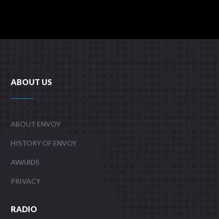
ABOUT US
ABOUT ENVOY
HISTORY OF ENVOY
AWARDS
PRIVACY
RADIO