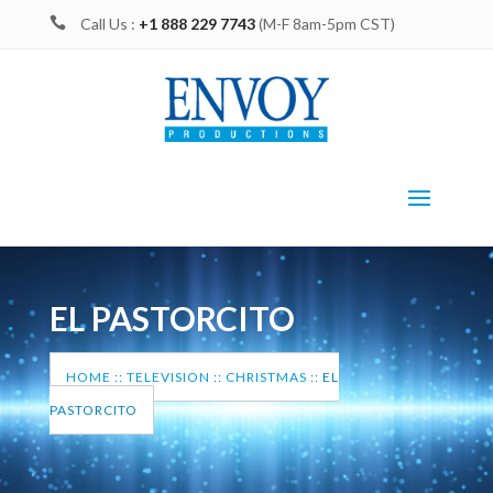

Call Us :
+1 888 229 7743
(M-F 8am-5pm CST)
EL PASTORCITO
HOME
::
TELEVISION
::
CHRISTMAS
::
EL
PASTORCITO