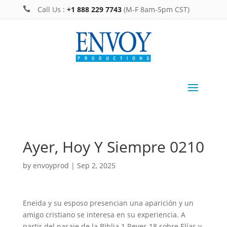
Call Us :
+1 888 229 7743
(M-F 8am-5pm CST)

Ayer, Hoy Y Siempre 0210
by
envoyprod
|
Sep 2, 2025
Eneida y su esposo presencian una aparición y un
amigo cristiano se interesa en su experiencia. A
partir del pasaje de la Biblia 1 Reyes 18 sobre Elías y