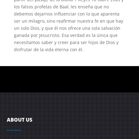
los falsos profetas de Baal, les enseña que no
debemos dejarnos influenciar con lo que aparenta
ser un milagro, sino reafirmar nuestra fe en que hay
un solo Dios, y que él nos ofrece una sola salvación
ganada por Jesucristo. Esa verdad es la única que
necesitamos saber y creer para ser hijos de Dios y
disfrutar de la vida eterna con él.
ABOUT US